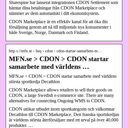
Sharespine har lanserat integrationen CDON Settlement som
hämtar dina betalningar från CDON Marketplace och
stämmer av dem automatiskt i ditt ekonomisystem.
CDON Marketplace är en effektiv kanal för att öka din
försäljning genom att nå till miljontals nya konsumenter i
både Sverige, Norge, Danmark och Finland.
http s://mfn.se › beq › cdon › cdon-startar-samarbete-m…
MFN.se > CDON > CDON startar
samarbete med världens …
MFN.se > CDON > CDON startar samarbete med världens
största sportkedja Decathlon
CDON Marketplace allows retailers to sell their goods on
CDON, a large Swedish e-commerce site. There are many
alternatives for connecting Ongoing WMS to CDON.
CDON utökar utbudet inom sportkategorin och välkomnar
Decathlon till CDON Marketplace. Den franska sportskedjan
är världens största återförsäljare med ett urval på över 40,000
produkter. …