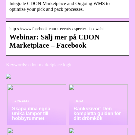
Integrate CDON Marketplace and Ongoing WMS to
optimize your pick and pack processes.
http s://www.facebook.com › events › specter-ab › webi…
Webinar: Sälj mer på CDON
Marketplace – Facebook
Keywords: cdon marketplace login
KUNSKAP
HEM
Skapa dina egna
Bänkskivor: Den
unika lampor till
kompletta guiden för
hobbyrummet
ditt drömkök