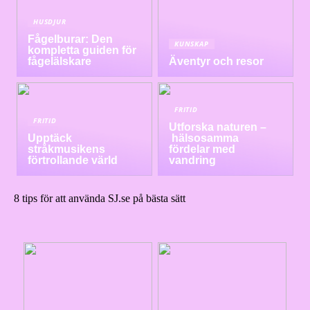
HUSDJUR
Fågelburar: Den
KUNSKAP
kompletta guiden för
fågelälskare
Äventyr och resor
FRITID
FRITID
Utforska naturen –
Upptäck
hälsosamma
stråkmusikens
fördelar med
förtrollande värld
vandring
8 tips för att använda SJ.se på bästa sätt