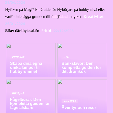
28/04/2024
Nyfiken på Magi? En Guide för Nybörjare på hobby-nivå eller
Kreativitet
varför inte lägga grunden till fullfjädrad magiker
26/01/2024
Fritid
22/12/2023
Säker däckbytesaktör
KUNSKAP
HEM
Skapa dina egna
Bänkskivor: Den
unika lampor till
kompletta guiden för
hobbyrummet
ditt drömkök
HUSDJUR
Fågelburar: Den
KUNSKAP
kompletta guiden för
fågelälskare
Äventyr och resor