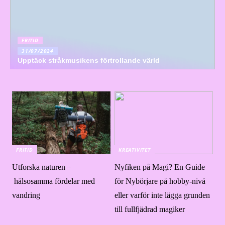
FRITID
31/07/2024
Upptäck stråkmusikens förtrollande värld
FRITID
KREATIVITET
Utforska naturen –
Nyfiken på Magi? En Guide
hälsosamma fördelar med
för Nybörjare på hobby-nivå
vandring
eller varför inte lägga grunden
till fullfjädrad magiker