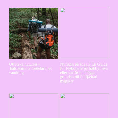
Utforska naturen –
Nyfiken på Magi? En Guide
hälsosamma fördelar med
för Nybörjare på hobby-nivå
vandring
eller varför inte lägga
grunden till fullfjädrad
magiker