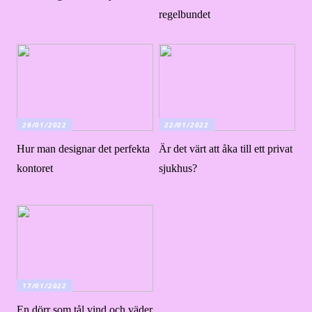
regelbundet
26/01/2022
22/01/2022
Hur man designar det perfekta
Är det värt att åka till ett privat
kontoret
sjukhus?
17/01/2022
En dörr som tål vind och väder