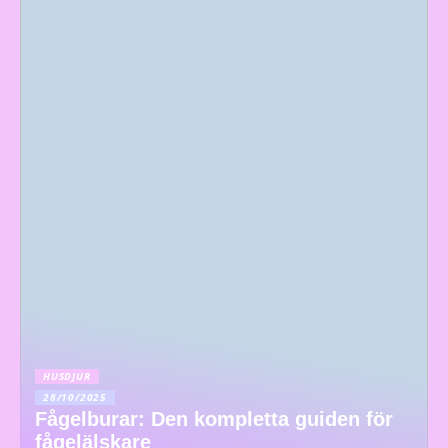
HUSDJUR
28/10/2025
Fågelburar: Den kompletta guiden för
fågelälskare