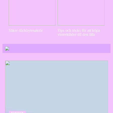
Säker däckbytesaktör
Tips och tricks för att köpa
vinterkläder till den lilla
KUNSKAP