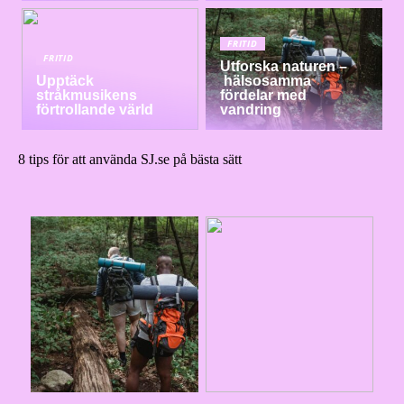
FRITID
FRITID
Utforska naturen –
Upptäck
hälsosamma
stråkmusikens
fördelar med
förtrollande värld
vandring
8 tips för att använda SJ.se på bästa sätt