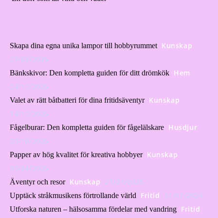
Kunskap
Skapa dina egna unika lampor till hobbyrummet
27/03/2026
Hem
Bänkskivor: Den kompletta guiden för ditt drömkök
24/11/2025
Kunskap
Valet av rätt båtbatteri för dina fritidsäventyr
14/11/2025
Husdjur
Fågelburar: Den kompletta guiden för fågelälskare
28/10/2025
Kunskap
Papper av hög kvalitet för kreativa hobbyer
08/04/2025
Kunskap
27/01/2025
Äventyr och resor
Fritid
31/07/2024
Upptäck stråkmusikens förtrollande värld
Fritid
Utforska naturen – hälsosamma fördelar med vandring