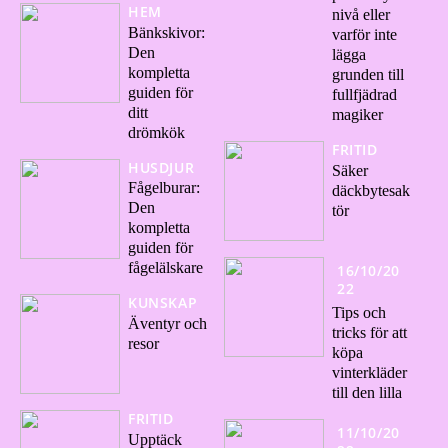
HEM
nivå eller
Bänkskivor:
varför inte
Den
lägga
kompletta
grunden till
guiden för
fullfjädrad
ditt
magiker
drömkök
FRITID
HUSDJUR
Säker
Fågelburar:
däckbytesak
Den
tör
kompletta
guiden för
fågelälskare
16/10/20
22
KUNSKAP
Tips och
Äventyr och
tricks för att
resor
köpa
vinterkläder
till den lilla
FRITID
11/10/20
Upptäck