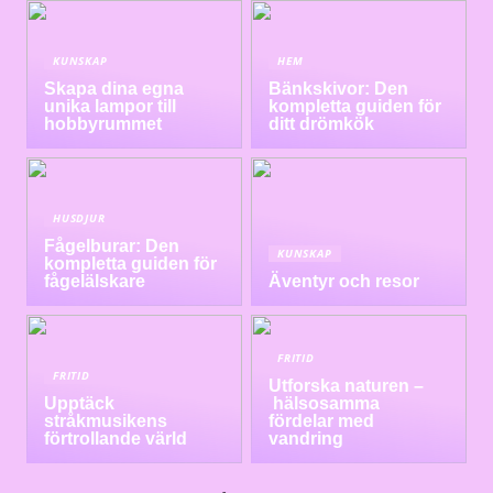
KUNSKAP
HEM
Skapa dina egna
Bänkskivor: Den
unika lampor till
kompletta guiden för
hobbyrummet
ditt drömkök
HUSDJUR
Fågelburar: Den
KUNSKAP
kompletta guiden för
fågelälskare
Äventyr och resor
FRITID
FRITID
Utforska naturen –
Upptäck
hälsosamma
stråkmusikens
fördelar med
förtrollande värld
vandring