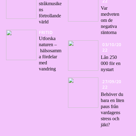
22
stråkmusike
Var
ns
medveten
förtrollande
om de
värld
negativa
FRITID
räntorna
Utforska
03/10/20
naturen –
22
hälsosamm
a fördelar
Lån 250
med
000 för en
vandring
nystart
27/09/20
22
Behöver du
bara en liten
paus från
vardagens
stress och
jäkt?