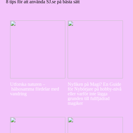
8 tips för att använda SJ.se på bästa sätt
Utforska naturen –
Nyfiken på Magi? En Guide
hälsosamma fördelar med
för Nybörjare på hobby-nivå
vandring
eller varför inte lägga
grunden till fullfjädrad
magiker