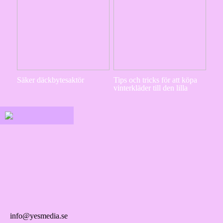
Säker däckbytesaktör
Tips och tricks för att köpa
vinterkläder till den lilla
info@yesmedia.se