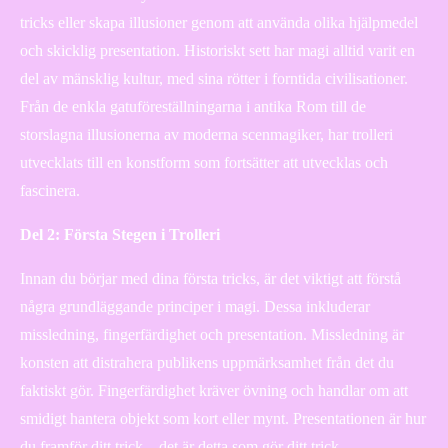
tricks eller skapa illusioner genom att använda olika hjälpmedel
och skicklig presentation. Historiskt sett har magi alltid varit en
del av mänsklig kultur, med sina rötter i forntida civilisationer.
Från de enkla gatuföreställningarna i antika Rom till de
storslagna illusionerna av moderna scenmagiker, har trolleri
utvecklats till en konstform som fortsätter att utvecklas och
fascinera.
Del 2: Första Stegen i Trolleri
Innan du börjar med dina första tricks, är det viktigt att förstå
några grundläggande principer i magi. Dessa inkluderar
missledning, fingerfärdighet och presentation. Missledning är
konsten att distrahera publikens uppmärksamhet från det du
faktiskt gör. Fingerfärdighet kräver övning och handlar om att
smidigt hantera objekt som kort eller mynt. Presentationen är hur
du framför ditt trick – det är detta som gör ditt trick