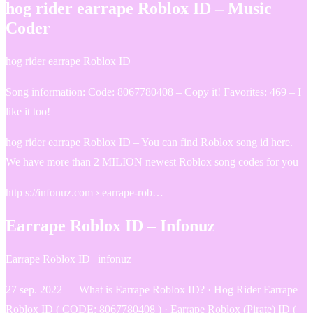
hog rider earrape Roblox ID – Music
Coder
hog rider earrape Roblox ID
Song information: Code: 8067780408 – Copy it! Favorites: 469 – I
like it too!
hog rider earrape Roblox ID – You can find Roblox song id here.
We have more than 2 MILION newest Roblox song codes for you
http s://infonuz.com › earrape-rob…
Earrape Roblox ID – Infonuz
Earrape Roblox ID | infonuz
27 sep. 2022 — What is Earrape Roblox ID? · Hog Rider Earrape
Roblox ID ( CODE: 8067780408 ) · Earrape Roblox (Pirate) ID (