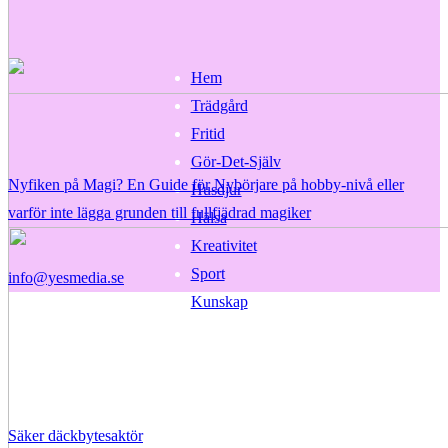
Hem
Trädgård
Fritid
Gör-Det-Själv
Nyfiken på Magi? En Guide för Nybörjare på hobby-nivå eller
Husdjur
varför inte lägga grunden till fullfjädrad magiker
Hälsa
Kreativitet
Sport
info@yesmedia.se
Kunskap
Säker däckbytesaktör