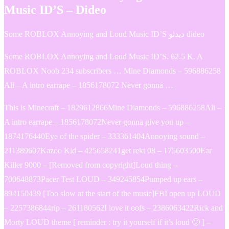
Music ID’S – Dideo
Some ROBLOX Annoying and Loud Music ID’S دیدئو dideo
Some ROBLOX Annoying and Loud Music ID’S. 62.5 K. A
ROBLOX Noob 234 subscribers … Mine Diamonds – 596886258
Ali – A intro earrape – 1856178072 Never gonna …
This is Minecraft – 1829612866Mine Diamonds – 596886258Ali –
A intro earrape – 1856178072Never gonna give you up –
1874176440Eye of the spider – 333361404Annoying sound –
211389607Kazoo Kid – 425658241get rekt 08 – 175603500Ear
Killer 9000 – [Removed from copyright]Loud thing –
700648873Pacer Test LOUD – 349245854Pumped up ears –
894150439 [Too slow at the start of the music]FBI open up LOUD
– 2257386844rip – 261180562I love it oofs – 2386063422Rick and
Morty LOUD theme [ reminder : try it yourself if it’s loud 🙂 ] –