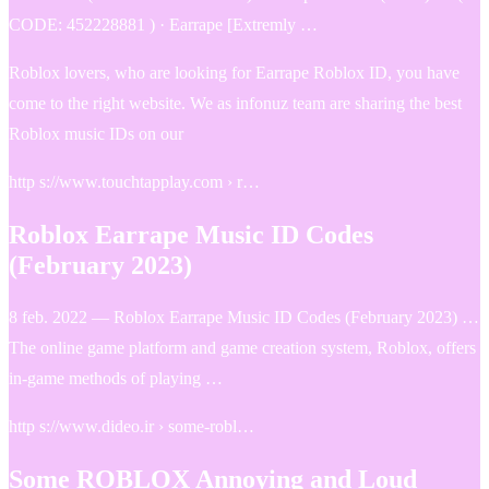
CODE: 452228881 ) · Earrape [Extremly …
Roblox lovers, who are looking for Earrape Roblox ID, you have
come to the right website. We as infonuz team are sharing the best
Roblox music IDs on our
http s://www.touchtapplay.com › r…
Roblox Earrape Music ID Codes
(February 2023)
8 feb. 2022 — Roblox Earrape Music ID Codes (February 2023) …
The online game platform and game creation system, Roblox, offers
in-game methods of playing …
http s://www.dideo.ir › some-robl…
Some ROBLOX Annoying and Loud