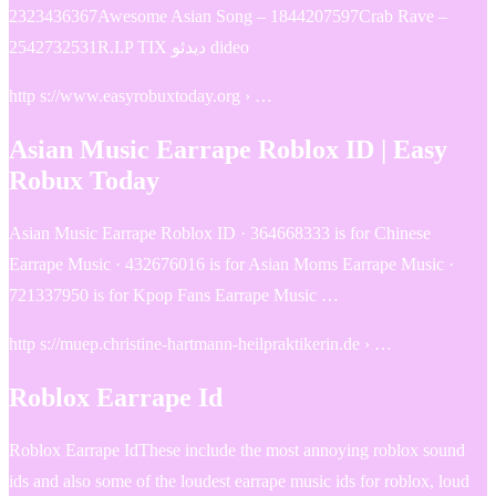
2323436367Awesome Asian Song – 1844207597Crab Rave –
2542732531R.I.P TIX دیدئو dideo
http s://www.easyrobuxtoday.org › …
Asian Music Earrape Roblox ID | Easy
Robux Today
Asian Music Earrape Roblox ID · 364668333 is for Chinese
Earrape Music · 432676016 is for Asian Moms Earrape Music ·
721337950 is for Kpop Fans Earrape Music …
http s://muep.christine-hartmann-heilpraktikerin.de › …
Roblox Earrape Id
Roblox Earrape IdThese include the most annoying roblox sound
ids and also some of the loudest earrape music ids for roblox, loud