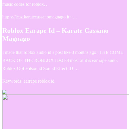
music codes for roblox, .
http s://jcaz.karatecassanomagnago.it › …
Roblox Earape Id – Karate Cassano
Magnago
I made that roblox audio id’s post like 3 months ago? THE COME
BACK OF THE ROBLOX IDs! lol most of it is ear rape audo.
Roblox Oof Hitsound Sound Effect ID …
Keywords: earrape roblox id