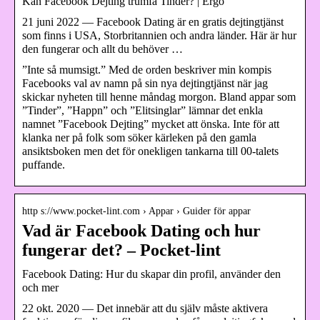
Kan Facebook Dejting trumfa Tinder? | Ergo
21 juni 2022 — Facebook Dating är en gratis dejtingtjänst
som finns i USA, Storbritannien och andra länder. Här är hur
den fungerar och allt du behöver …
”Inte så mumsigt.” Med de orden beskriver min kompis
Facebooks val av namn på sin nya dejtingtjänst när jag
skickar nyheten till henne måndag morgon. Bland appar som
”Tinder”, ”Happn” och ”Elitsinglar” lämnar det enkla
namnet ”Facebook Dejting” mycket att önska. Inte för att
klanka ner på folk som söker kärleken på den gamla
ansiktsboken men det för onekligen tankarna till 00-talets
puffande.
http s://www.pocket-lint.com › Appar › Guider för appar
Vad är Facebook Dating och hur
fungerar det? – Pocket-lint
Facebook Dating: Hur du skapar din profil, använder den
och mer
22 okt. 2020 — Det innebär att du själv måste aktivera