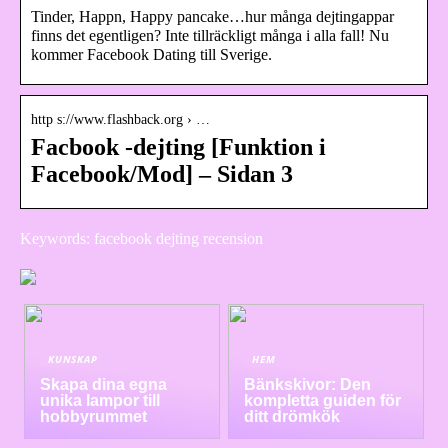
Tinder, Happn, Happy pancake…hur många dejtingappar
finns det egentligen? Inte tillräckligt många i alla fall! Nu
kommer Facebook Dating till Sverige.
http s://www.flashback.org › …
Facbook -dejting [Funktion i
Facebook/Mod] – Sidan 3
Keywords: facebook dejting recension
KUNSKAP
HEM
Skapa dina egna
Bänkskivor: Den
unika lampor till
kompletta guiden för
hobbyrummet
ditt drömkök