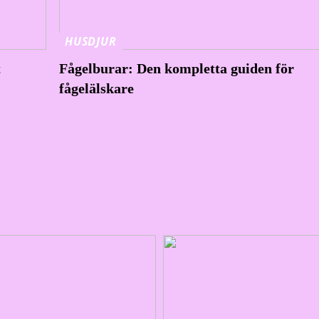
HUSDJUR
t
Fågelburar: Den kompletta guiden för
fågelälskare