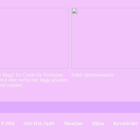
å Magi? En Guide för Nybörjare
Säker däckbytesaktör
ivå eller varför inte lägga grunden
ädrad magiker
Fritid
Gör-Det-Själv
Husdjur
Hälsa
Kreativitet