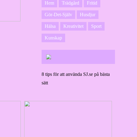
Hem
Trädgård
Fritid
Gör-Det-Själv
Husdjur
Hälsa
Kreativitet
Sport
Kunskap
8 tips för att använda SJ.se på bästa
sätt