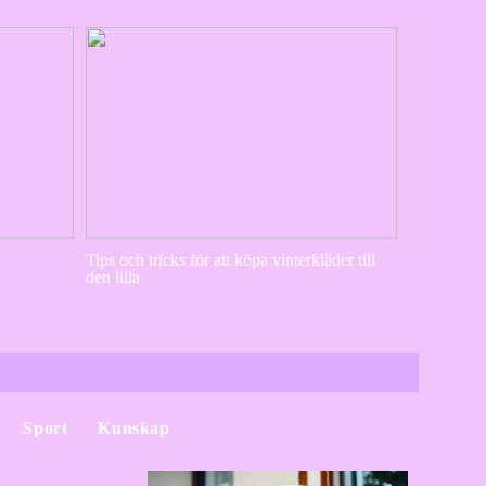
Tips och tricks för att köpa vinterkläder till
den lilla
Sport
Kunskap