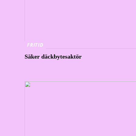
FRITID
Säker däckbytesaktör