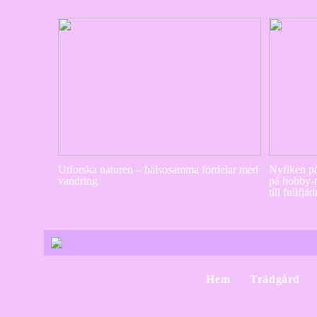
Utforska naturen – hälsosamma fördelar med
Nyfiken p
vandring
på hobby-n
till fullfj
Hem
Trädgård