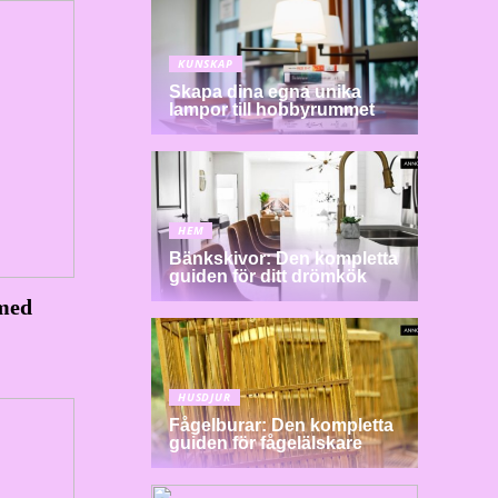
KUNSKAP
Skapa dina egna unika
lampor till hobbyrummet
HEM
Bänkskivor: Den kompletta
guiden för ditt drömkök
 med
HUSDJUR
Fågelburar: Den kompletta
guiden för fågelälskare