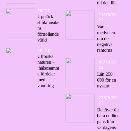
till den lilla
FRITID
11/10/20
Upptäck
22
stråkmusike
Var
ns
medveten
förtrollande
om de
värld
negativa
FRITID
räntorna
Utforska
03/10/20
naturen –
22
hälsosamm
a fördelar
Lån 250
med
000 för en
vandring
nystart
27/09/20
22
Behöver du
bara en liten
paus från
vardagens