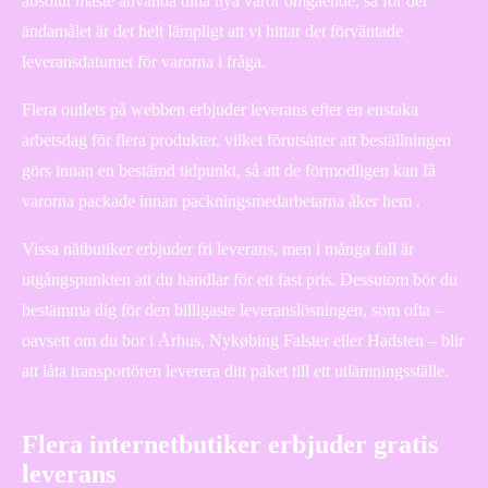
absolut måste använda dina nya varor omgående, så för det
ändamålet är det helt lämpligt att vi hittar det förväntade
leveransdatumet för varorna i fråga.
Flera outlets på webben erbjuder leverans efter en enstaka
arbetsdag för flera produkter, vilket förutsätter att beställningen
görs innan en bestämd tidpunkt, så att de förmodligen kan få
varorna packade innan packningsmedarbetarna åker hem .
Vissa nätbutiker erbjuder fri leverans, men i många fall är
utgångspunkten att du handlar för ett fast pris. Dessutom bör du
bestämma dig för den billigaste leveranslösningen, som ofta –
oavsett om du bor i Århus, Nykøbing Falster eller Hadsten – blir
att låta transportören leverera ditt paket till ett utlämningsställe.
Flera internetbutiker erbjuder gratis
leverans