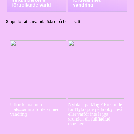
stråkmusikens
fördelar med
förtrollande värld
vandring
8 tips för att använda SJ.se på bästa sätt
Utforska naturen –
Nyfiken på Magi? En Guide
hälsosamma fördelar med
för Nybörjare på hobby-nivå
vandring
eller varför inte lägga
grunden till fullfjädrad
magiker