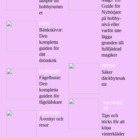
lampor till
Guide för
hobbyrumm
Nybörjare
et
på hobby-
HEM
nivå eller
Bänkskivor:
varför inte
Den
lägga
kompletta
grunden till
guiden för
fullfjädrad
ditt
magiker
drömkök
FRITID
HUSDJUR
Säker
Fågelburar:
däckbytesak
Den
tör
kompletta
guiden för
fågelälskare
16/10/20
22
KUNSKAP
Tips och
Äventyr och
tricks för att
resor
köpa
vinterkläder