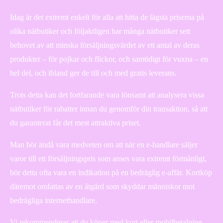
Idag är det extremt enkelt för alla att hitta de lägsta priserna på
olika nätbutiker och följaktligen har många nätbutiker sett
behovet av att minska försäljningsvärdet av ett antal av deras
produkter – för pojkar och flickor, och samtidigt för vuxna – en
hel del, och ibland ger de till och med gratis leverans.
Trots detta kan det fortfarande vara lönsamt att analysera vissa
nätbutiker för rabatter innan du genomför din transaktion, så att
du garanterat får det mest attraktiva priset.
Man bör ändå vara medveten om att när en e-handlare säljer
varor till ett försäljningspris som anses vara extremt förmånligt,
bör detta ofta vara en indikation på en bedräglig e-affär. Kortköp
däremot omfattas av en åtgärd som skyddar människor mot
bedrägliga internethandlare.
Vi rekommenderar att du köper med kort eller mobilbetalning.