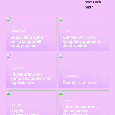
stress och
jäkt?
KUNSKAP
HEM
Skapa dina egna
Bänkskivor: Den
unika lampor till
kompletta guiden för
hobbyrummet
ditt drömkök
HUSDJUR
Fågelburar: Den
KUNSKAP
kompletta guiden för
fågelälskare
Äventyr och resor
FRITID
FRITID
Utforska naturen –
Upptäck
hälsosamma