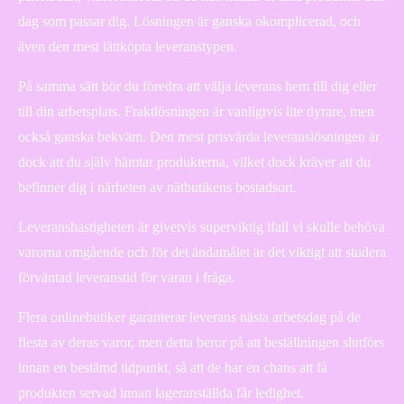
dag som passar dig. Lösningen är ganska okomplicerad, och
även den mest lättköpta leveranstypen.
På samma sätt bör du föredra att välja leverans hem till dig eller
till din arbetsplats. Fraktlösningen är vanligtvis lite dyrare, men
också ganska bekväm. Den mest prisvärda leveranslösningen är
dock att du själv hämtar produkterna, vilket dock kräver att du
befinner dig i närheten av nätbutikens bostadsort.
Leveranshastigheten är givetvis superviktig ifall vi skulle behöva
varorna omgående och för det ändamålet är det viktigt att studera
förväntad leveranstid för varan i fråga.
Flera onlinebutiker garanterar leverans nästa arbetsdag på de
flesta av deras varor, men detta beror på att beställningen slutförs
innan en bestämd tidpunkt, så att de har en chans att få
produkten servad innan lageranställda får ledighet.