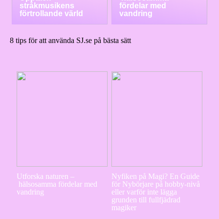
stråkmusikens
fördelar med
förtrollande värld
vandring
8 tips för att använda SJ.se på bästa sätt
Utforska naturen –
Nyfiken på Magi? En Guide
hälsosamma fördelar med
för Nybörjare på hobby-nivå
vandring
eller varför inte lägga
grunden till fullfjädrad
magiker