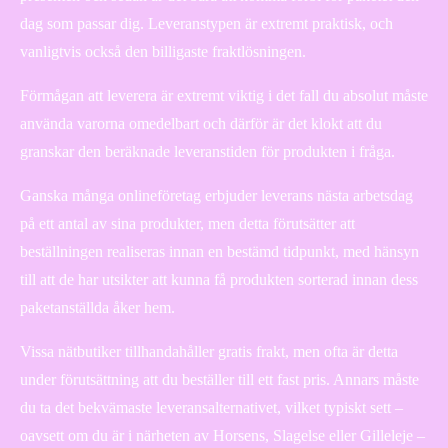
dag som passar dig. Leveranstypen är extremt praktisk, och
vanligtvis också den billigaste fraktlösningen.
Förmågan att leverera är extremt viktig i det fall du absolut måste
använda varorna omedelbart och därför är det klokt att du
granskar den beräknade leveranstiden för produkten i fråga.
Ganska många onlineföretag erbjuder leverans nästa arbetsdag
på ett antal av sina produkter, men detta förutsätter att
beställningen realiseras innan en bestämd tidpunkt, med hänsyn
till att de har utsikter att kunna få produkten sorterad innan dess
paketanställda åker hem.
Vissa nätbutiker tillhandahåller gratis frakt, men ofta är detta
under förutsättning att du beställer till ett fast pris. Annars måste
du ta det bekvämaste leveransalternativet, vilket typiskt sett –
oavsett om du är i närheten av Horsens, Slagelse eller Gilleleje –