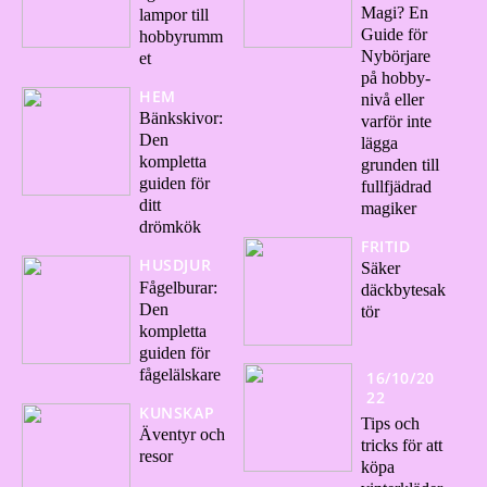
Magi? En
lampor till
Guide för
hobbyrumm
Nybörjare
et
på hobby-
HEM
nivå eller
Bänkskivor:
varför inte
Den
lägga
kompletta
grunden till
guiden för
fullfjädrad
ditt
magiker
drömkök
FRITID
HUSDJUR
Säker
Fågelburar:
däckbytesak
Den
tör
kompletta
guiden för
fågelälskare
16/10/20
22
KUNSKAP
Tips och
Äventyr och
tricks för att
resor
köpa