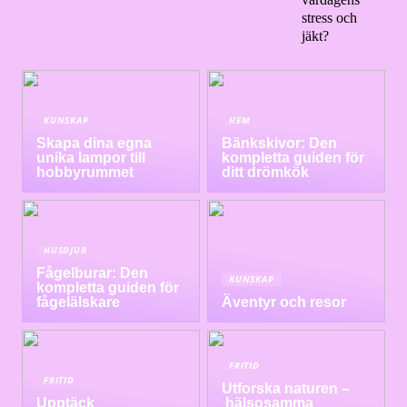
stress och
jäkt?
KUNSKAP
HEM
Skapa dina egna
Bänkskivor: Den
unika lampor till
kompletta guiden för
hobbyrummet
ditt drömkök
HUSDJUR
Fågelburar: Den
KUNSKAP
kompletta guiden för
fågelälskare
Äventyr och resor
FRITID
FRITID
Utforska naturen –
Upptäck
hälsosamma