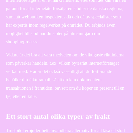
internetföretaget är en e-märkt medlem, eftersom det kan vara en
garanti för att internetåterförsäljaren stödjer de danska reglerna,
samt att webbutiken inspekteras då och då av specialister som
har expertis inom regelverket på området. Du erbjuds även
möjlighet till stöd när du stöter på utmaningar i din
shoppingprocess.
Vidare är det bra att vara medveten om de viktigaste riktlinjerna
som påverkar handeln, t.ex. vilken bytesrätt internetföretaget
verkar med. Här är det också väsentligt att du fortfarande
behåller din fakturamail, så att du kan dokumentera
transaktionen i framtiden, oavsett om du köper en present till en
tjej eller en kille.
Ett stort antal olika typer av frakt
Trustpilot erbjuder helt användbara alternativ för att läsa ett stort