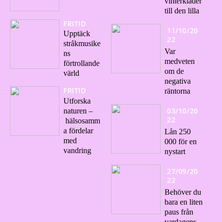
vinterkläder
till den lilla
FRITID
11/10/20
Upptäck
22
stråkmusike
Var
ns
medveten
förtrollande
om de
värld
negativa
FRITID
räntorna
Utforska
03/10/20
naturen –
22
hälsosamm
a fördelar
Lån 250
med
000 för en
vandring
nystart
27/09/20
22
Behöver du
bara en liten
paus från
vardagens